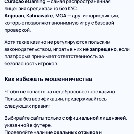
Curaçao eGaming
— самая распространённая
лицензия среди казино без KYC.
Anjouan, Kahnawake, MGA
— другие юрисдикции,
которые позволяют анонимную игру с базовой
проверкой.
Хотя такие казино не регулируются польским
законодательством, играть в них
не запрещено
, если
платформа принимает ответственность за
безопасность игроков.
Как избежать мошенничества
Чтобы не попасть на недобросовестное казино
Польша без верификации, придерживайтесь
следующих правил:
Выбирайте сайты только с
официальной лицензией
,
указанной в футере.
Проверяйте наличие
реальных отзывов
и