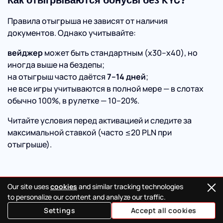
Как отыгрываются бонусы без KYC?
Правила отыгрыша не зависят от наличия
документов. Однако учитывайте:
вейджер
может быть стандартным (x30–x40), но
иногда выше на бездепы;
на отыгрыш часто даётся
7–14 дней
;
не все игры учитываются в полной мере — в слотах
обычно 100%, в рулетке — 10–20%.
Читайте условия перед активацией и следите за
максимальной ставкой (часто ≤20 PLN при
отыгрыше).
Our site uses
cookies
and similar tracking technologies
Игры в онлайн казино без
to personalize our content and analyze our traffic.
верификации
Settings
Accept all cookies