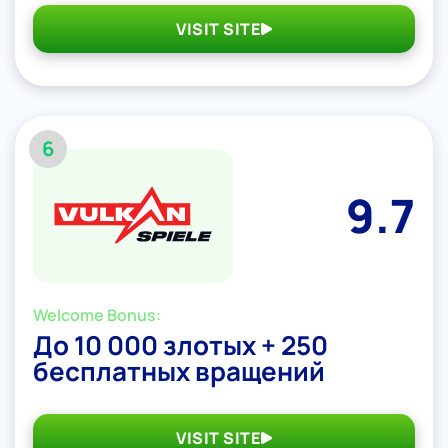
VISIT SITE
6
9.7
Welcome Bonus:
До 10 000 злотых + 250
бесплатных вращений
VISIT SITE