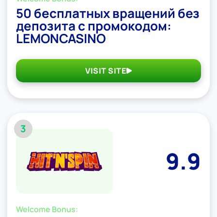
50 бесплатных вращений без
депозита с промокодом:
LEMONCASINO
VISIT SITE
3
9.9
Welcome Bonus: