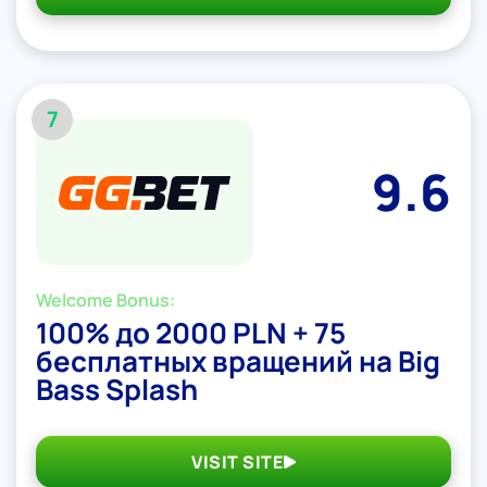
7
9.6
Welcome Bonus:
100% до 2000 PLN + 75
бесплатных вращений на Big
Bass Splash
VISIT SITE