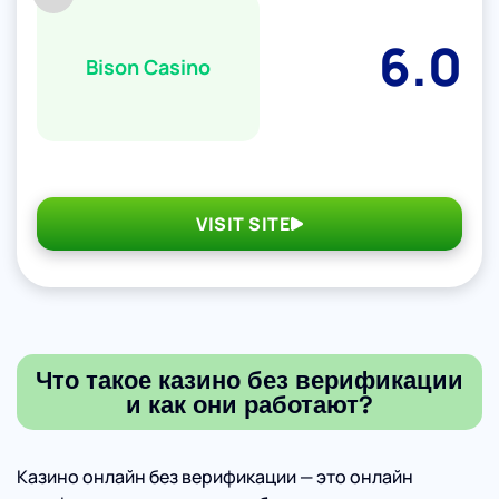
6.0
Bison Casino
VISIT SITE
Что такое казино без верификации
и как они работают?
Казино онлайн без верификации — это онлайн