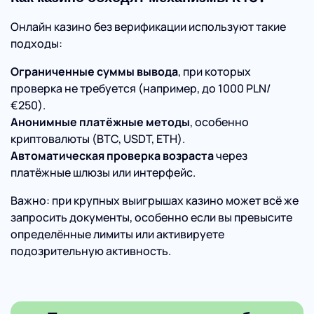
Онлайн казино без верификации используют такие
подходы:
Ограниченные суммы вывода
, при которых
проверка не требуется (например, до 1000 PLN/
€250).
Анонимные платёжные методы
, особенно
криптовалюты (BTC, USDT, ETH).
Автоматическая проверка возраста
через
платёжные шлюзы или интерфейс.
Важно: при крупных выигрышах казино может всё же
запросить документы, особенно если вы превысите
определённые лимиты или активируете
подозрительную активность.