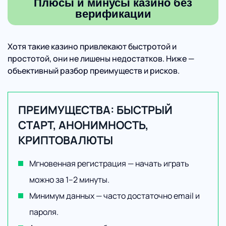
Плюсы и минусы казино без
верификации
Хотя такие казино привлекают быстротой и
простотой, они не лишены недостатков. Ниже —
объективный разбор преимуществ и рисков.
ПРЕИМУЩЕСТВА: БЫСТРЫЙ
СТАРТ, АНОНИМНОСТЬ,
КРИПТОВАЛЮТЫ
Мгновенная регистрация — начать играть
можно за 1–2 минуты.
Минимум данных — часто достаточно email и
пароля.