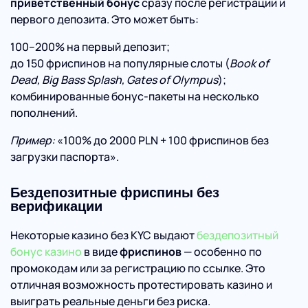
приветственный бонус
сразу после регистрации и
первого депозита. Это может быть:
100–200% на первый депозит;
до 150 фриспинов на популярные слоты (
Book of
Dead, Big Bass Splash, Gates of Olympus
);
комбинированные бонус-пакеты на несколько
пополнений.
Пример:
«100% до 2000 PLN + 100 фриспинов без
загрузки паспорта».
Бездепозитные фриспины без
верификации
Некоторые казино без KYC выдают
бездепозитный
бонус казино
в виде
фриспинов
— особенно по
промокодам или за регистрацию по ссылке. Это
отличная возможность протестировать казино и
выиграть реальные деньги без риска.