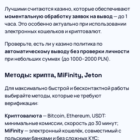
Лучшими считаются казино, которые обеспечивают
моментальную обработку заявок на вывод
— до 1
часа. Это особенно актуально при использовании
электронных кошельков и криптовалют.
Проверьте, есть ли у казино политика по
автоматическому выводу без проверки личности
при небольших суммах (до 1000–2000 PLN).
Методы: крипта, MiFinity, Jeton
Для максимально быстрой и бесконтактной работы
выбирайте методы, которые не требуют
верификации:
Криптовалюта
— Bitcoin, Ethereum, USDT:
минимальные комиссии, скорость до 30 минут;
MiFinity
— электронный кошелёк, совместимый с
польскими банками и без сложных KYC;