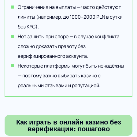
Ограничения на выплаты — часто действуют
лимиты (например, до 1000–2000 PLN в сутки
без KYC).
Нет защиты при споре — в случае конфликта
сложно доказать правоту без
верифицированного аккаунта.
Некоторые платформы могут быть ненадёжны
— поэтому важно выбирать казино с
реальными отзывами и репутацией.
Как играть в онлайн казино без
верификации: пошагово